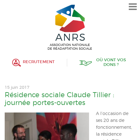
L’ASSOCIATION
HISTORIQUE
VALEURS ET ENGAGEMENT
ASSOCIATIF
ASSOCIATION NATIONALE
DE RÉADAPTATION SOCIALE
MISSIONS
OÙ VONT VOS
RECRUTEMENT
DONS ?
FONCTIONNEMENT
ORGANISATION
15 juin 2017
POLITIQUE RH
Résidence sociale Claude Tillier :
journée portes-ouvertes
ÉTABLISSEMENTS SERVICES
A l’occasion de
ses 20 ans de
PROTECTION DE L’ENFANCE
fonctionnement,
la résidence
INSERTION