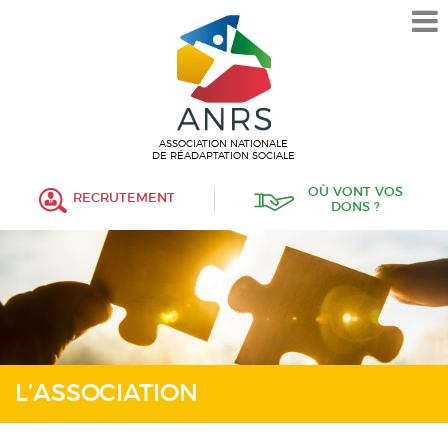
L’ASSOCIATION
HISTORIQUE
VALEURS ET ENGAGEMENT
ASSOCIATIF
ASSOCIATION NATIONALE
DE RÉADAPTATION SOCIALE
MISSIONS
OÙ VONT VOS
RECRUTEMENT
DONS ?
FONCTIONNEMENT
ORGANISATION
POLITIQUE RH
ÉTABLISSEMENTS SERVICES
PROTECTION DE L’ENFANCE
L’ASSOCIATION
INSERTION