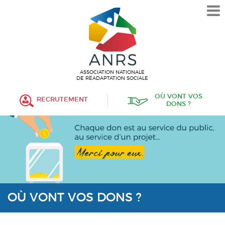
L’ASSOCIATION
HISTORIQUE
VALEURS ET ENGAGEMENT
ASSOCIATIF
ASSOCIATION NATIONALE
DE RÉADAPTATION SOCIALE
MISSIONS
OÙ VONT VOS
RECRUTEMENT
DONS ?
FONCTIONNEMENT
ORGANISATION
POLITIQUE RH
ÉTABLISSEMENTS SERVICES
PROTECTION DE L’ENFANCE
OÙ VONT VOS DONS ?
INSERTION