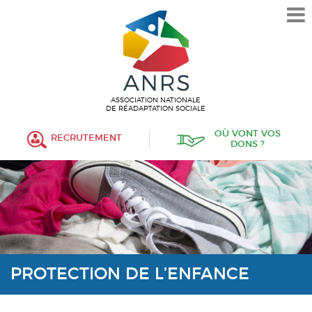
L’ASSOCIATION
HISTORIQUE
VALEURS ET ENGAGEMENT
ASSOCIATIF
ASSOCIATION NATIONALE
DE RÉADAPTATION SOCIALE
MISSIONS
OÙ VONT VOS
RECRUTEMENT
DONS ?
FONCTIONNEMENT
ORGANISATION
POLITIQUE RH
ÉTABLISSEMENTS SERVICES
PROTECTION DE L’ENFANCE
PROTECTION DE L’ENFANCE
INSERTION