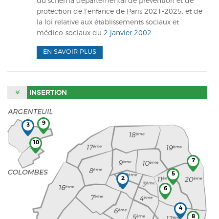
du schéma départemental de prévention et de
protection de l’enfance de Paris 2021-2025, et de
la loi relative aux établissements sociaux et
médico-sociaux du
2 janvier 2002
.
EN SAVOIR PLUS
INSERTION
9
3
10
7
5
2
6
4
8