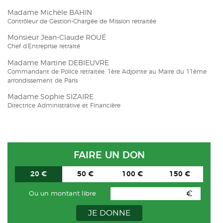
Madame Michèle BAHIN
Contrôleur de Gestion-Chargée de Mission retraitée
Monsieur Jean-Claude ROUÉ
Chef d’Entreprise retraité
Madame Martine DEBIEUVRE
Commandant de Police retraitée, 1ère Adjointe au Maire du 11ème
arrondissement de Paris
Madame Sophie SIZAIRE
Directrice Administrative et Financière
FAIRE UN DON
20 €
50 €
100 €
150 €
€
Ou un montant libre
JE DONNE