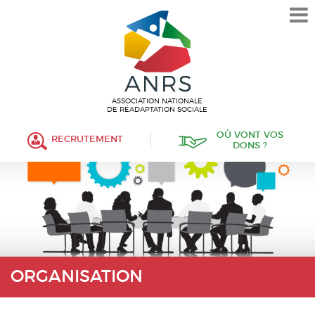
L’ASSOCIATION
HISTORIQUE
VALEURS ET ENGAGEMENT
ASSOCIATIF
ASSOCIATION NATIONALE
DE RÉADAPTATION SOCIALE
MISSIONS
OÙ VONT VOS
RECRUTEMENT
DONS ?
FONCTIONNEMENT
ORGANISATION
POLITIQUE RH
ÉTABLISSEMENTS SERVICES
PROTECTION DE L’ENFANCE
ORGANISATION
INSERTION