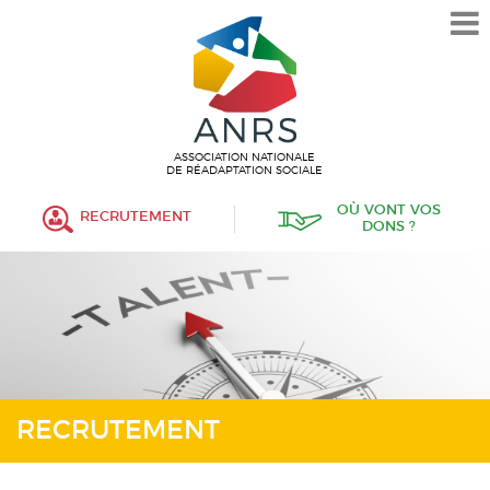
L’ASSOCIATION
HISTORIQUE
VALEURS ET ENGAGEMENT
ASSOCIATIF
ASSOCIATION NATIONALE
DE RÉADAPTATION SOCIALE
MISSIONS
OÙ VONT VOS
RECRUTEMENT
DONS ?
FONCTIONNEMENT
ORGANISATION
POLITIQUE RH
ÉTABLISSEMENTS SERVICES
PROTECTION DE L’ENFANCE
RECRUTEMENT
INSERTION