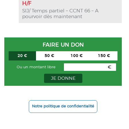
H/F
SIJ/ Temps partiel – CCNT 66 – A
pourvoir dès maintenant
FAIRE UN DON
20 €
50 €
100 €
150 €
€
Ou un montant libre
JE DONNE
Notre politique de confidentialité