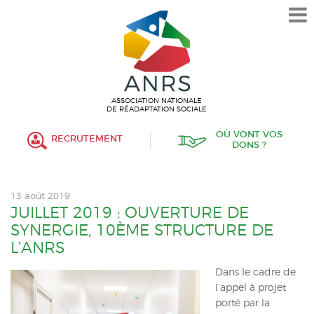
L’ASSOCIATION
HISTORIQUE
VALEURS ET ENGAGEMENT
ASSOCIATIF
ASSOCIATION NATIONALE
DE RÉADAPTATION SOCIALE
MISSIONS
OÙ VONT VOS
RECRUTEMENT
DONS ?
FONCTIONNEMENT
ORGANISATION
13 août 2019
POLITIQUE RH
JUILLET 2019 : OUVERTURE DE
SYNERGIE, 10ÈME STRUCTURE DE
ÉTABLISSEMENTS SERVICES
L’ANRS
PROTECTION DE L’ENFANCE
Dans le cadre de
l’appel à projet
INSERTION
porté par la