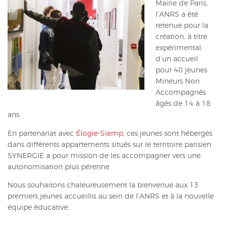
Mairie de Paris,
ACTUALITÉS
l’ANRS a été
retenue pour la
CONTACT
création, à titre
expérimental,
INTRANET
d’un accueil
pour 40 jeunes
Mineurs Non
Accompagnés
âgés de 14 à 18
ans.
En partenariat avec
Élogie-Siemp
, ces jeunes sont hébergés
dans différents appartements situés sur le territoire parisien.
SYNERGIE a pour mission de les accompagner vers une
autonomisation plus pérenne.
Nous souhaitons chaleureusement la bienvenue aux 13
premiers jeunes accueillis au sein de l’ANRS et à la nouvelle
équipe éducative.