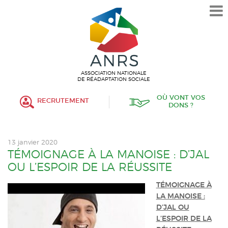
L’ASSOCIATION
HISTORIQUE
VALEURS ET ENGAGEMENT
ASSOCIATIF
ASSOCIATION NATIONALE
DE RÉADAPTATION SOCIALE
MISSIONS
OÙ VONT VOS
RECRUTEMENT
DONS ?
FONCTIONNEMENT
ORGANISATION
13 janvier 2020
POLITIQUE RH
TÉMOIGNAGE À LA MANOISE : D’JAL
OU L’ESPOIR DE LA RÉUSSITE
ÉTABLISSEMENTS SERVICES
TÉMOIGNAGE À
LA MANOISE :
PROTECTION DE L’ENFANCE
D’JAL OU
L’ESPOIR DE LA
INSERTION