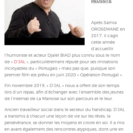
RÉUSSITE
ACTUALITÉS
CONTACT
Après Samia
OROSEMANE en
INTRANET
2017, il s’agit
cette année
d’accueillir
l’humoriste et acteur Djalel BIAD plus connu sous le nom
de «
D’JAL
», particulièrement réputé pour ses imitations
incroyables du « Portugais » mais pas que, puisque son
premier film est prévu en juin 2020 « Opération Portugal ».
Fin novembre 2019, « D’JAL » nous a offert de son temps
lors d’un repas, afin d’échanger avec l’ensemble des jeunes
de l’internat de La Manoise sur son parcours et le leur.
Ancien travailleur social dans le secteur du handicap, D’JAL
a transmis à chacun une leçon de vie sur les rêves, la
persévérance, se donner les moyens et croire en soi. Il a mis
en avant également des rencontres atypiques, dont une en