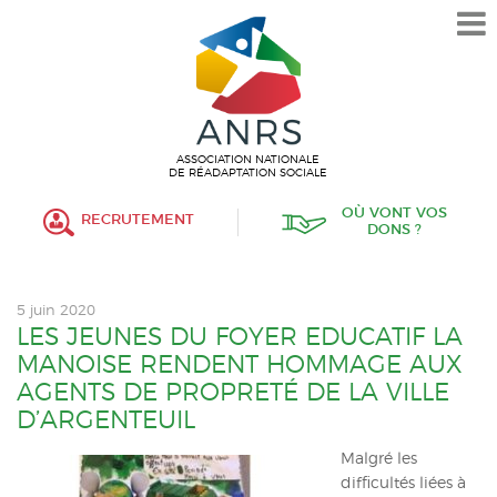
L’ASSOCIATION
HISTORIQUE
VALEURS ET ENGAGEMENT
ASSOCIATIF
ASSOCIATION NATIONALE
DE RÉADAPTATION SOCIALE
MISSIONS
OÙ VONT VOS
RECRUTEMENT
DONS ?
FONCTIONNEMENT
ORGANISATION
5 juin 2020
POLITIQUE RH
LES JEUNES DU FOYER EDUCATIF LA
MANOISE RENDENT HOMMAGE AUX
ÉTABLISSEMENTS SERVICES
AGENTS DE PROPRETÉ DE LA VILLE
D’ARGENTEUIL
PROTECTION DE L’ENFANCE
Malgré les
INSERTION
difficultés liées à