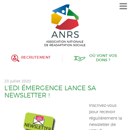
L’ASSOCIATION
HISTORIQUE
VALEURS ET ENGAGEMENT
ASSOCIATIF
ASSOCIATION NATIONALE
DE RÉADAPTATION SOCIALE
MISSIONS
OÙ VONT VOS
RECRUTEMENT
DONS ?
FONCTIONNEMENT
ORGANISATION
23 juillet 2020
POLITIQUE RH
L’EDI ÉMERGENCE LANCE SA
NEWSLETTER !
ÉTABLISSEMENTS SERVICES
Inscrivez-vous
pour recevoir
PROTECTION DE L’ENFANCE
régulièrement la
newsletter de
INSERTION