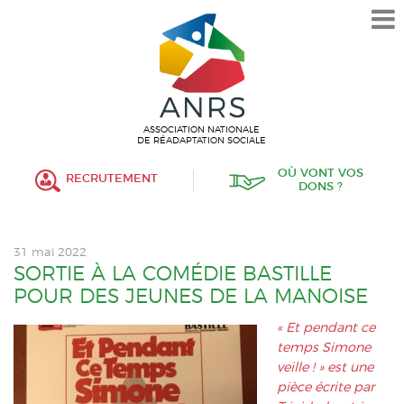
L’ASSOCIATION
HISTORIQUE
VALEURS ET ENGAGEMENT
ASSOCIATIF
ASSOCIATION NATIONALE
DE RÉADAPTATION SOCIALE
MISSIONS
OÙ VONT VOS
RECRUTEMENT
DONS ?
FONCTIONNEMENT
ORGANISATION
31 mai 2022
POLITIQUE RH
SORTIE À LA COMÉDIE BASTILLE
POUR DES JEUNES DE LA MANOISE
ÉTABLISSEMENTS SERVICES
« Et pendant ce
temps Simone
PROTECTION DE L’ENFANCE
veille ! » est une
pièce écrite par
INSERTION