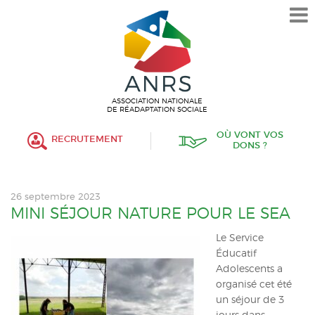
L’ASSOCIATION
HISTORIQUE
VALEURS ET ENGAGEMENT
ASSOCIATIF
ASSOCIATION NATIONALE
DE RÉADAPTATION SOCIALE
MISSIONS
OÙ VONT VOS
RECRUTEMENT
DONS ?
FONCTIONNEMENT
ORGANISATION
26 septembre 2023
POLITIQUE RH
MINI SÉJOUR NATURE POUR LE SEA
Le Service
ÉTABLISSEMENTS SERVICES
Éducatif
Adolescents a
PROTECTION DE L’ENFANCE
organisé cet été
un séjour de 3
INSERTION