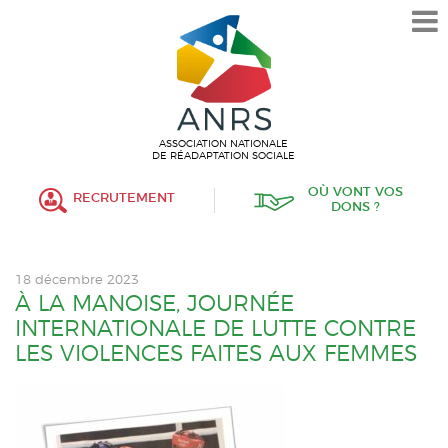
L’ASSOCIATION
HISTORIQUE
VALEURS ET ENGAGEMENT
ASSOCIATIF
ASSOCIATION NATIONALE
DE RÉADAPTATION SOCIALE
MISSIONS
OÙ VONT VOS
RECRUTEMENT
DONS ?
FONCTIONNEMENT
ORGANISATION
18 décembre 2023
POLITIQUE RH
À LA MANOISE, JOURNÉE
INTERNATIONALE DE LUTTE CONTRE
ÉTABLISSEMENTS SERVICES
LES VIOLENCES FAITES AUX FEMMES
PROTECTION DE L’ENFANCE
INSERTION