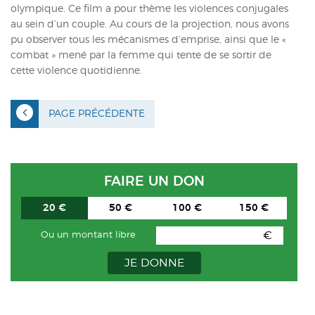
olympique. Ce film a pour thème les violences conjugales
au sein d’un couple. Au cours de la projection, nous avons
pu observer tous les mécanismes d’emprise, ainsi que le «
combat » mené par la femme qui tente de se sortir de
cette violence quotidienne.
PAGE PRÉCÉDENTE
FAIRE UN DON
20 €
50 €
100 €
150 €
€
Ou un montant libre
JE DONNE