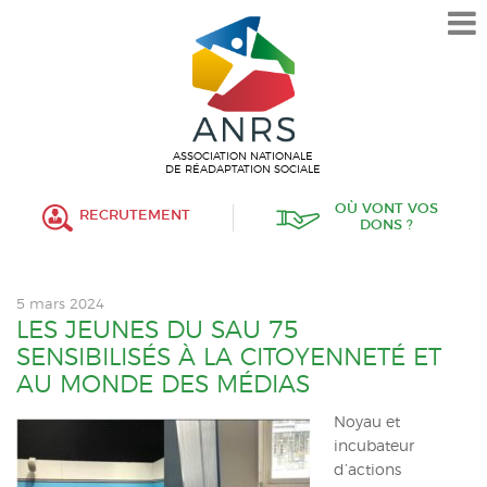
L’ASSOCIATION
HISTORIQUE
VALEURS ET ENGAGEMENT
ASSOCIATIF
ASSOCIATION NATIONALE
DE RÉADAPTATION SOCIALE
MISSIONS
OÙ VONT VOS
RECRUTEMENT
DONS ?
FONCTIONNEMENT
ORGANISATION
5 mars 2024
POLITIQUE RH
LES JEUNES DU SAU 75
SENSIBILISÉS À LA CITOYENNETÉ ET
ÉTABLISSEMENTS SERVICES
AU MONDE DES MÉDIAS
PROTECTION DE L’ENFANCE
Noyau et
incubateur
INSERTION
d’actions