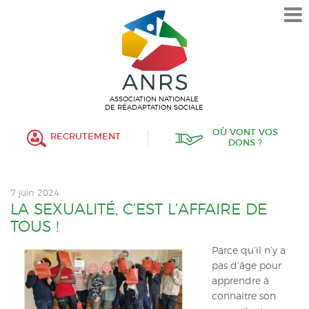
L’ASSOCIATION
HISTORIQUE
VALEURS ET ENGAGEMENT
ASSOCIATIF
ASSOCIATION NATIONALE
DE RÉADAPTATION SOCIALE
MISSIONS
OÙ VONT VOS
RECRUTEMENT
DONS ?
FONCTIONNEMENT
ORGANISATION
7 juin 2024
POLITIQUE RH
LA SEXUALITÉ, C’EST L’AFFAIRE DE
TOUS !
ÉTABLISSEMENTS SERVICES
Parce qu’il n’y a
pas d’âge pour
PROTECTION DE L’ENFANCE
apprendre à
connaitre son
INSERTION