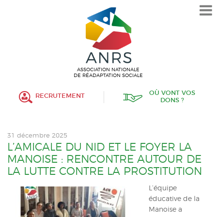
L’ASSOCIATION
HISTORIQUE
VALEURS ET ENGAGEMENT
ASSOCIATIF
ASSOCIATION NATIONALE
DE RÉADAPTATION SOCIALE
MISSIONS
OÙ VONT VOS
RECRUTEMENT
DONS ?
FONCTIONNEMENT
ORGANISATION
31 décembre 2025
POLITIQUE RH
L’AMICALE DU NID ET LE FOYER LA
MANOISE : RENCONTRE AUTOUR DE
ÉTABLISSEMENTS SERVICES
LA LUTTE CONTRE LA PROSTITUTION
PROTECTION DE L’ENFANCE
L’équipe
éducative de la
INSERTION
Manoise a