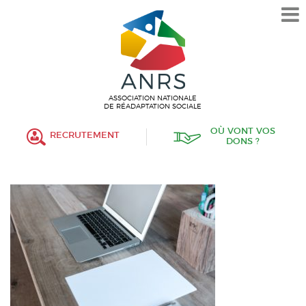
L’ASSOCIATION
HISTORIQUE
VALEURS ET ENGAGEMENT
ASSOCIATIF
ASSOCIATION NATIONALE
DE RÉADAPTATION SOCIALE
MISSIONS
OÙ VONT VOS
RECRUTEMENT
DONS ?
FONCTIONNEMENT
ORGANISATION
POLITIQUE RH
ÉTABLISSEMENTS SERVICES
PROTECTION DE L’ENFANCE
INSERTION