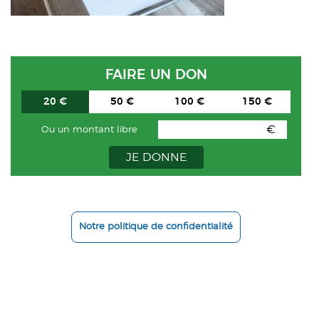
ACTUALITÉS
CONTACT
FAIRE UN DON
INTRANET
20 €
50 €
100 €
150 €
€
Ou un montant libre
JE DONNE
Notre politique de confidentialité