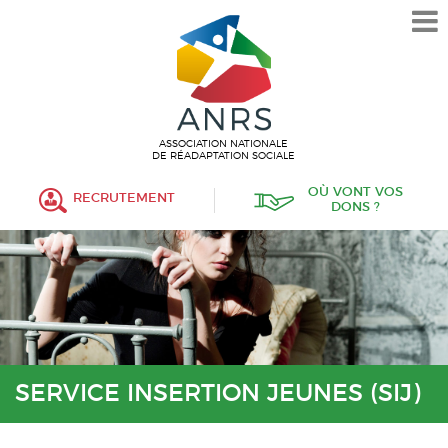
L’ASSOCIATION
HISTORIQUE
VALEURS ET ENGAGEMENT
ASSOCIATIF
ASSOCIATION NATIONALE
DE RÉADAPTATION SOCIALE
MISSIONS
OÙ VONT VOS
RECRUTEMENT
DONS ?
FONCTIONNEMENT
ORGANISATION
POLITIQUE RH
ÉTABLISSEMENTS SERVICES
PROTECTION DE L’ENFANCE
SERVICE INSERTION JEUNES (SIJ)
INSERTION