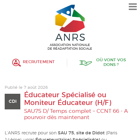
L’ASSOCIATION
HISTORIQUE
VALEURS ET ENGAGEMENT
ASSOCIATIF
ASSOCIATION NATIONALE
DE RÉADAPTATION SOCIALE
MISSIONS
OÙ VONT VOS
RECRUTEMENT
DONS ?
FONCTIONNEMENT
ORGANISATION
Publié le 7 août 2026
POLITIQUE RH
Éducateur Spécialisé ou
CDI
Moniteur Éducateur (H/F)
ÉTABLISSEMENTS SERVICES
SAU75 D/ Temps complet – CCNT 66 - A
pourvoir dès maintenant
PROTECTION DE L’ENFANCE
L’ANRS recrute pour son
SAU 75, site de Didot
(Paris
INSERTION
14ème), un(e)
Éducateur(trice) Spécialisé(e)
ou