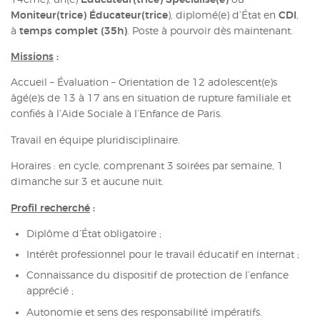
Moniteur(trice) Éducateur(trice
), diplomé(e) d’État en
CDI
,
ACTUALITÉS
à
temps complet (35h)
. Poste à pourvoir dès maintenant.
CONTACT
Missions
:
INTRANET
Accueil – Évaluation – Orientation de 12 adolescent(e)s
âgé(e)s de 13 à 17 ans en situation de rupture familiale et
confiés à l’Aide Sociale à l’Enfance de Paris.
Travail en équipe pluridisciplinaire.
Horaires : en cycle, comprenant 3 soirées par semaine, 1
dimanche sur 3 et aucune nuit.
Profil recherché
:
Diplôme d’État obligatoire ;
Intérêt professionnel pour le travail éducatif en internat ;
Connaissance du dispositif de protection de l’enfance
apprécié ;
Autonomie et sens des responsabilité impératifs.