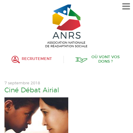
L’ASSOCIATION
HISTORIQUE
VALEURS ET ENGAGEMENT
ASSOCIATIF
ASSOCIATION NATIONALE
DE RÉADAPTATION SOCIALE
MISSIONS
OÙ VONT VOS
RECRUTEMENT
DONS ?
FONCTIONNEMENT
ORGANISATION
7 septembre 2018
POLITIQUE RH
Ciné Débat Airial
ÉTABLISSEMENTS SERVICES
PROTECTION DE L’ENFANCE
INSERTION