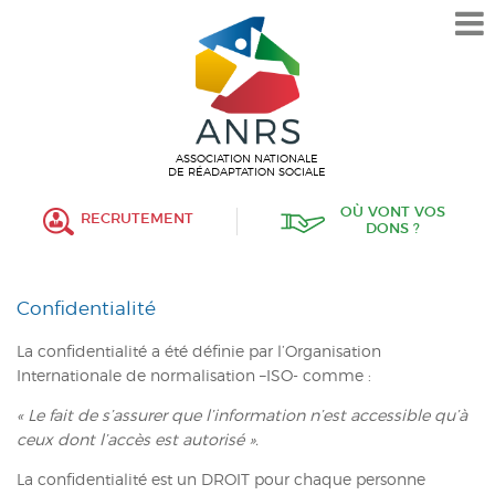
L’ASSOCIATION
HISTORIQUE
VALEURS ET ENGAGEMENT
ASSOCIATIF
ASSOCIATION NATIONALE
DE RÉADAPTATION SOCIALE
MISSIONS
OÙ VONT VOS
RECRUTEMENT
DONS ?
FONCTIONNEMENT
ORGANISATION
Confidentialité
POLITIQUE RH
La confidentialité a été définie par l’Organisation
Internationale de normalisation –ISO- comme :
ÉTABLISSEMENTS SERVICES
« Le fait de s’assurer que l’information n’est accessible qu’à
PROTECTION DE L’ENFANCE
ceux dont l’accès est autorisé ».
INSERTION
La confidentialité est un DROIT pour chaque personne