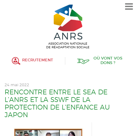
L’ASSOCIATION
HISTORIQUE
VALEURS ET ENGAGEMENT
ASSOCIATIF
ASSOCIATION NATIONALE
DE RÉADAPTATION SOCIALE
MISSIONS
OÙ VONT VOS
RECRUTEMENT
DONS ?
FONCTIONNEMENT
ORGANISATION
24 mai 2022
POLITIQUE RH
RENCONTRE ENTRE LE SEA DE
L’ANRS ET LA SSWF DE LA
ÉTABLISSEMENTS SERVICES
PROTECTION DE L’ENFANCE AU
JAPON
PROTECTION DE L’ENFANCE
INSERTION