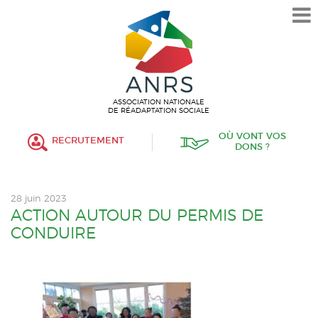
L’ASSOCIATION
HISTORIQUE
VALEURS ET ENGAGEMENT
ASSOCIATIF
ASSOCIATION NATIONALE
DE RÉADAPTATION SOCIALE
MISSIONS
OÙ VONT VOS
RECRUTEMENT
DONS ?
FONCTIONNEMENT
ORGANISATION
28 juin 2023
POLITIQUE RH
ACTION AUTOUR DU PERMIS DE
CONDUIRE
ÉTABLISSEMENTS SERVICES
PROTECTION DE L’ENFANCE
INSERTION