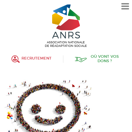
L’ASSOCIATION
HISTORIQUE
VALEURS ET ENGAGEMENT
ASSOCIATIF
ASSOCIATION NATIONALE
DE RÉADAPTATION SOCIALE
MISSIONS
OÙ VONT VOS
RECRUTEMENT
DONS ?
FONCTIONNEMENT
ORGANISATION
POLITIQUE RH
ÉTABLISSEMENTS SERVICES
PROTECTION DE L’ENFANCE
INSERTION