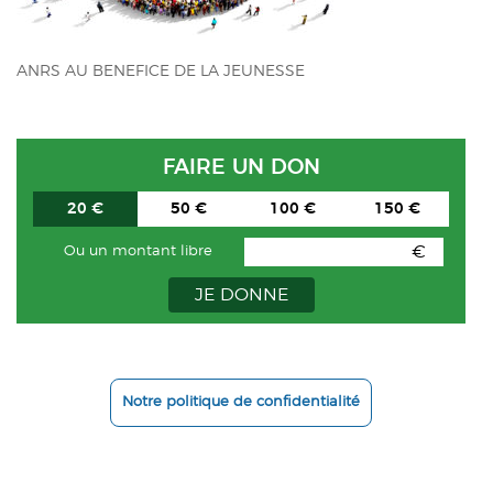
ACTUALITÉS
ANRS AU BENEFICE DE LA JEUNESSE
CONTACT
INTRANET
FAIRE UN DON
20 €
50 €
100 €
150 €
€
Ou un montant libre
JE DONNE
Notre politique de confidentialité