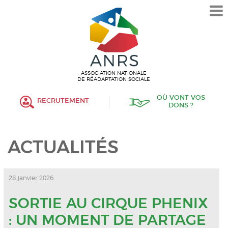
L’ASSOCIATION
HISTORIQUE
VALEURS ET ENGAGEMENT
ASSOCIATIF
ASSOCIATION NATIONALE
DE RÉADAPTATION SOCIALE
MISSIONS
OÙ VONT VOS
RECRUTEMENT
DONS ?
FONCTIONNEMENT
ORGANISATION
ACTUALITÉS
POLITIQUE RH
ÉTABLISSEMENTS SERVICES
28 janvier 2026
PROTECTION DE L’ENFANCE
SORTIE AU CIRQUE PHENIX
: UN MOMENT DE PARTAGE
INSERTION