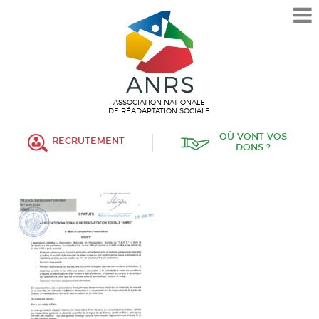
L’ASSOCIATION
HISTORIQUE
VALEURS ET ENGAGEMENT
ASSOCIATIF
ASSOCIATION NATIONALE
DE RÉADAPTATION SOCIALE
MISSIONS
OÙ VONT VOS
RECRUTEMENT
DONS ?
FONCTIONNEMENT
ORGANISATION
POLITIQUE RH
ÉTABLISSEMENTS SERVICES
PROTECTION DE L’ENFANCE
INSERTION