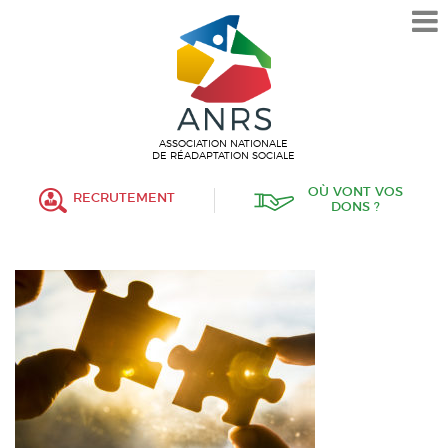
L’ASSOCIATION
HISTORIQUE
VALEURS ET ENGAGEMENT
ASSOCIATIF
ASSOCIATION NATIONALE
DE RÉADAPTATION SOCIALE
MISSIONS
OÙ VONT VOS
RECRUTEMENT
DONS ?
FONCTIONNEMENT
ORGANISATION
POLITIQUE RH
ÉTABLISSEMENTS SERVICES
PROTECTION DE L’ENFANCE
INSERTION