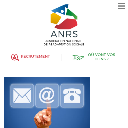
L’ASSOCIATION
HISTORIQUE
VALEURS ET ENGAGEMENT
ASSOCIATIF
ASSOCIATION NATIONALE
DE RÉADAPTATION SOCIALE
MISSIONS
OÙ VONT VOS
RECRUTEMENT
DONS ?
FONCTIONNEMENT
ORGANISATION
POLITIQUE RH
ÉTABLISSEMENTS SERVICES
PROTECTION DE L’ENFANCE
INSERTION