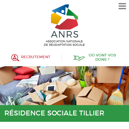
L’ASSOCIATION
HISTORIQUE
VALEURS ET ENGAGEMENT
ASSOCIATIF
ASSOCIATION NATIONALE
DE RÉADAPTATION SOCIALE
MISSIONS
OÙ VONT VOS
RECRUTEMENT
DONS ?
FONCTIONNEMENT
ORGANISATION
POLITIQUE RH
ÉTABLISSEMENTS SERVICES
PROTECTION DE L’ENFANCE
RÉSIDENCE SOCIALE TILLIER
INSERTION