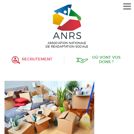
L’ASSOCIATION
HISTORIQUE
VALEURS ET ENGAGEMENT
ASSOCIATIF
ASSOCIATION NATIONALE
DE RÉADAPTATION SOCIALE
MISSIONS
OÙ VONT VOS
RECRUTEMENT
DONS ?
FONCTIONNEMENT
ORGANISATION
POLITIQUE RH
ÉTABLISSEMENTS SERVICES
PROTECTION DE L’ENFANCE
INSERTION