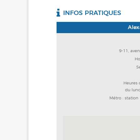
INFOS PRATIQUES
Alex
9-11, ave
Ho
S
Heures d
du lun
Métro : station 