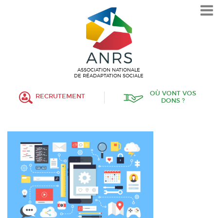
L’ASSOCIATION
HISTORIQUE
VALEURS ET ENGAGEMENT
ASSOCIATIF
ASSOCIATION NATIONALE
DE RÉADAPTATION SOCIALE
MISSIONS
OÙ VONT VOS
RECRUTEMENT
DONS ?
FONCTIONNEMENT
ORGANISATION
POLITIQUE RH
ÉTABLISSEMENTS SERVICES
PROTECTION DE L’ENFANCE
INSERTION