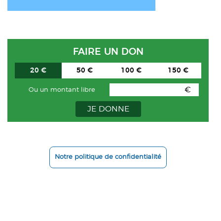
ACTUALITÉS
CONTACT
FAIRE UN DON
INTRANET
20 €
50 €
100 €
150 €
€
Ou un montant libre
JE DONNE
Notre politique de confidentialité